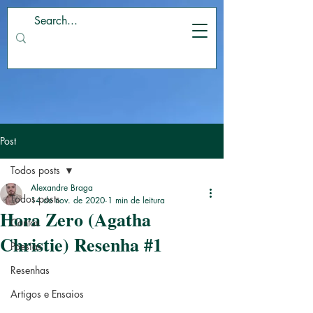
Post
Todos posts
Alexandre Braga
Todos posts
14 de nov. de 2020
1 min de leitura
Hora Zero (Agatha
Contos
Christie) Resenha #1
Poesias
Resenhas
Artigos e Ensaios