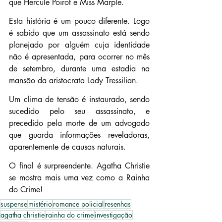
que Hercule Poirot e Miss Marple.
Esta história é um pouco diferente. Logo 
é sabido que um assassinato está sendo 
planejado por alguém cuja identidade 
não é apresentada, para ocorrer no mês 
de setembro, durante uma estadia na 
mansão da aristocrata Lady Tressilian.
Um clima de tensão é instaurado, sendo 
sucedido pelo seu assassinato, e 
precedido pela morte de um advogado 
que guarda informações reveladoras, 
aparentemente de causas naturais.
O final é surpreendente. Agatha Christie 
se mostra mais uma vez como a Rainha 
do Crime!
suspense
mistério
romance policial
resenhas
agatha christie
rainha do crime
investigação