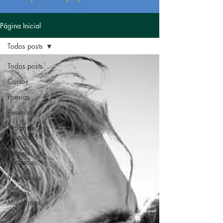
Página Inicial
Todos posts
Todos posts
Contos
Poesias
Resenhas
Artigos e
Ensaios
Poesias
Recitadas
Videoaulas
Poesias
Musicadas