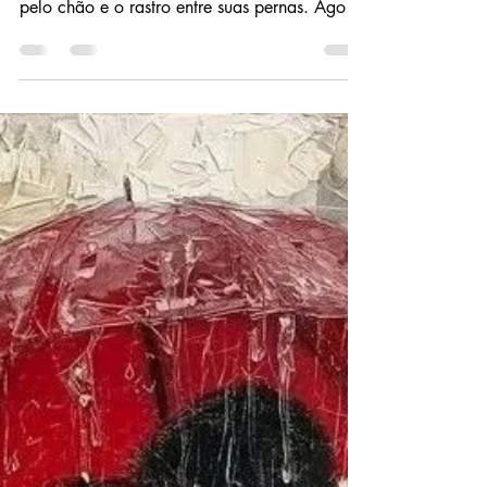
Acho melhor você se render. Sinto na minha
pele o quanto você me deseja. Vejo as gotas
pelo chão e o rastro entre suas pernas. Agora,
peço silêncio, eu vou te castigar. Minha língua
na sua orelha e pelo seu corpo a desenhar. Eu
vou te machucar, devagarinho colocar tudo
dentro do limite que você possa aguentar.
Seus lábios vou beijar enquanto seu calor vou
sentir, molhado, gostoso, dentro, bem assim,
prazeroso, delicioso, babadinho e gostoso.
Gemidos loucos, insanidade além do