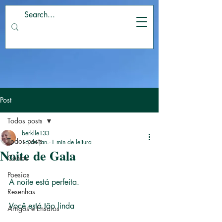
Post
Todos posts
berklle133
Todos posts
16 de jan.
1 min de leitura
Noite de Gala
Contos
Poesias
A noite está perfeita.
Resenhas
Você está tão linda
Artigos e Ensaios