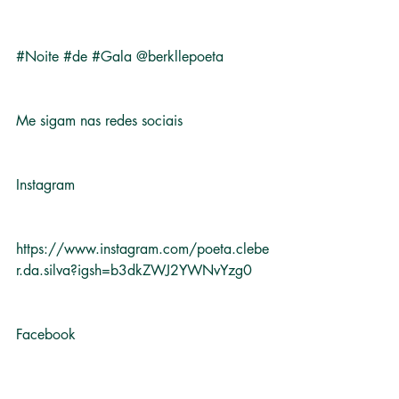
#Noite
#de
#Gala
 @berkllepoeta
Me sigam nas redes sociais 
Instagram 
https://www.instagram.com/poeta.clebe
r.da.silva?igsh=b3dkZWJ2YWNvYzg0
Facebook
https://www.facebook.com/share/1Go