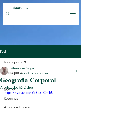
Post
Todos posts
Alexandre Braga
Todos posts
10 de mai.
0 min de leitura
Geografia Corporal
Contos
Atualizado:
há 2 dias
Poesias
https://youtu.be/Ya3zx_CmtbU
Resenhas
Artigos e Ensaios