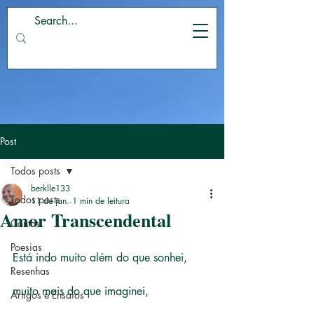
Post
Todos posts
berklle133
Todos posts
11 de jan.
1 min de leitura
Amor Transcendental
Contos
Poesias
Está indo muito além do que sonhei,
Resenhas
muito mais do que imaginei,
Artigos e Ensaios