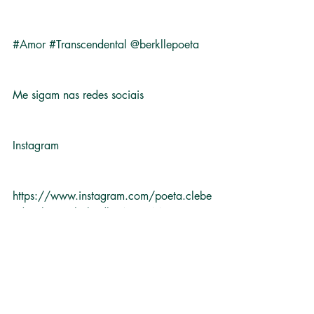
#Amor
#Transcendental
 @berkllepoeta
Me sigam nas redes sociais 
Instagram 
https://www.instagram.com/poeta.clebe
r.da.silva?igsh=b3dkZWJ2YWNvYzg0
Facebook
https://www.facebook.com/share/1Go