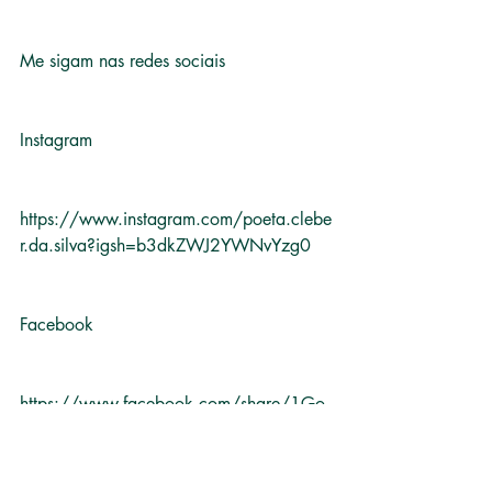
Me sigam nas redes sociais 
Instagram 
https://www.instagram.com/poeta.clebe
r.da.silva?igsh=b3dkZWJ2YWNvYzg0
Facebook
https://www.facebook.com/share/1Go
YbSoxkU/