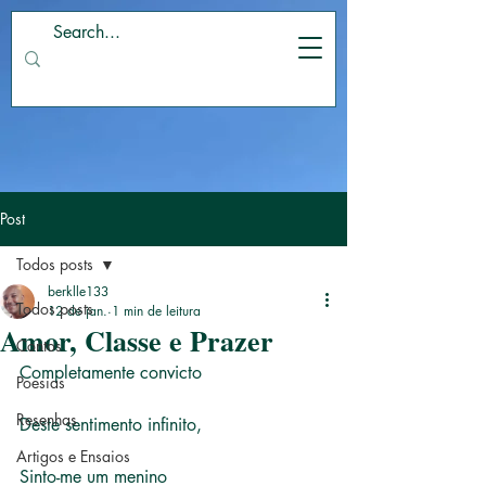
Post
Todos posts
berklle133
Todos posts
12 de jan.
1 min de leitura
Amor, Classe e Prazer
Contos
Completamente convicto
Poesias
Resenhas
Deste sentimento infinito,
Artigos e Ensaios
Sinto-me um menino