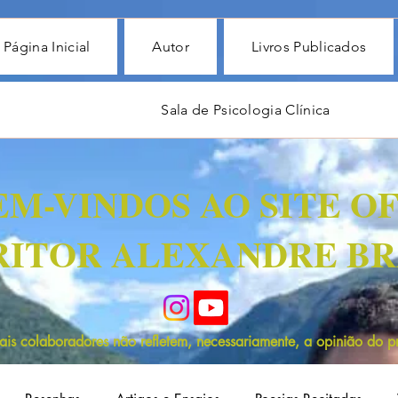
Página Inicial
Autor
Livros Publicados
Sala de Psicologia Clínica
EM-VINDOS AO SITE OF
RITOR ALEXANDRE BR
is colaboradores não refletem, necessariamente, a opinião do pro