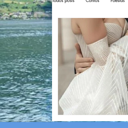
Todos posts
Contos
Poesias
Poesias Musicadas