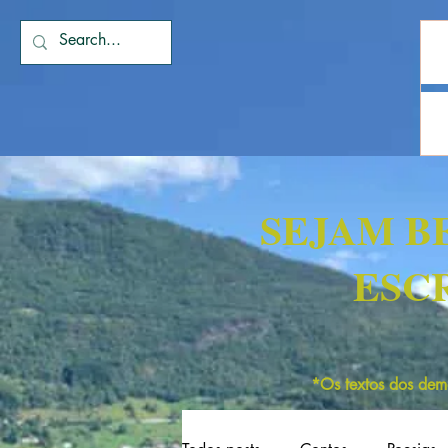
SEJAM B
ESC
*Os textos dos dema