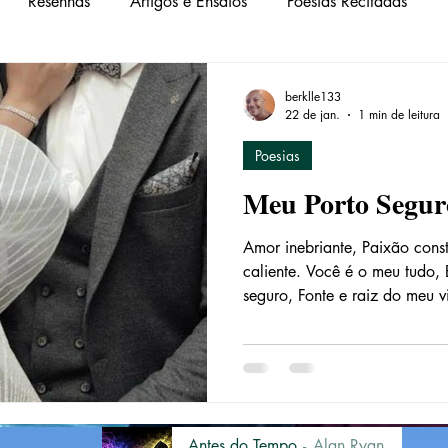
Resenhas
Artigos e Ensaios
Poesias Recitadas
berklle133
22 de jan.
1 min de leitura
Poesias
Meu Porto Segur
Amor inebriante, Paixão const
caliente. Você é o meu tudo,
seguro, Fonte e raiz do meu 
Para ir além Dos sonhos, da 
de verdade, Realizações que 
sempre sonhei em ter Tenho e
sentimento Que tenho por você
viver assim. Deus me deu você
e proteger, Na doença e na 
Antes do Tempo
Alan Ryan