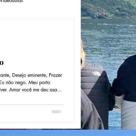
Videoaulas
o
ante, Desejo eminente, Prazer
 Eu não nego. Meu porto
viver. Amar você me deu asas
realidade. Sabores com gosto
viram realidade. Tudo o que
m você. Explicar cada
, não sei. Mas sei que irei
 Para amar e respeitar, Cuidar
saúde