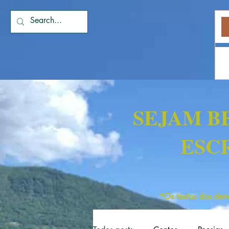
SEJAM B
ESC
*Os textos dos dema