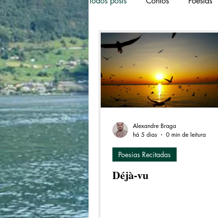
Todos posts
Contos
Poesias
Alexandre Braga
há 5 dias
0 min de leitura
Poesias Recitadas
Déjà-vu