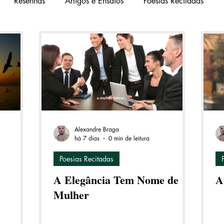
Resenhas
Artigos e Ensaios
Poesias Recitadas
Alexandre Braga
há 7 dias
0 min de leitura
Poesias Recitadas
A Elegância Tem Nome de
A
Mulher