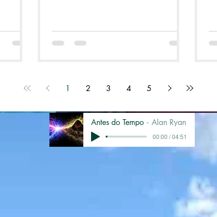
1
2
3
4
5
Antes do Tempo
Alan Ryan
00:00 / 04:51